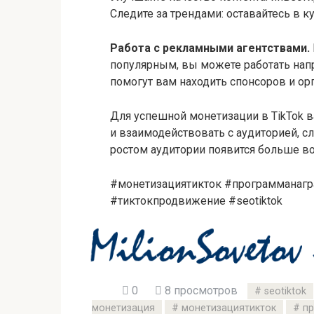
Следите за трендами: оставайтесь в 
Работа с рекламными агентствами.
популярным, вы можете работать нап
помогут вам находить спонсоров и о
Для успешной монетизации в TikTok в
и взаимодействовать с аудиторией, сл
ростом аудитории появится больше во
#монетизациятикток #программанаг
#тиктокпродвижение #seotiktok
0
8 просмотров
seotiktok
монетизация
монетизациятикток
пр