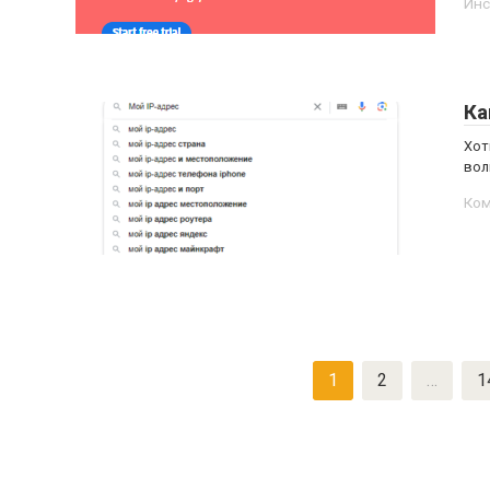
Инс
Ка
Хот
вол
Ком
Пагинация
1
2
…
1
записей