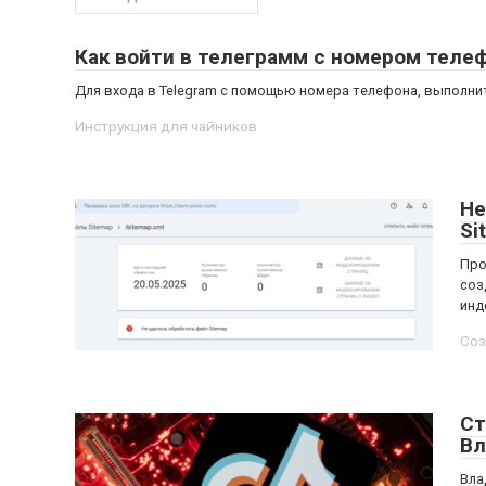
Как войти в телеграмм с номером теле
Для входа в Telegram с помощью номера телефона, выполнит
Инструкция для чайников
Не
Si
Про
соз
инд
Соз
Ст
Вл
Вла